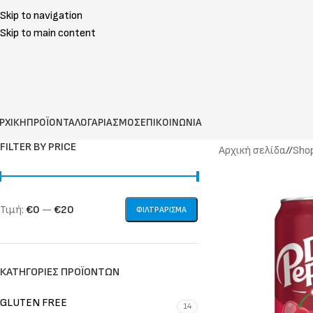
Skip to navigation
Skip to main content
ΡΧΙΚΗ
ΠΡΟΪΟΝΤΑ
ΛΟΓΑΡΙΑΣΜΟΣ
ΕΠΙΚΟΙΝΩΝΙΑ
FILTER BY PRICE
Αρχική σελίδα
/
Sho
Τιμή:
€0
—
€20
ΦΙΛΤΡΆΡΙΣΜΑ
ΚΑΤΗΓΟΡΊΕΣ ΠΡΟΪΌΝΤΩΝ
GLUTEN FREE
14