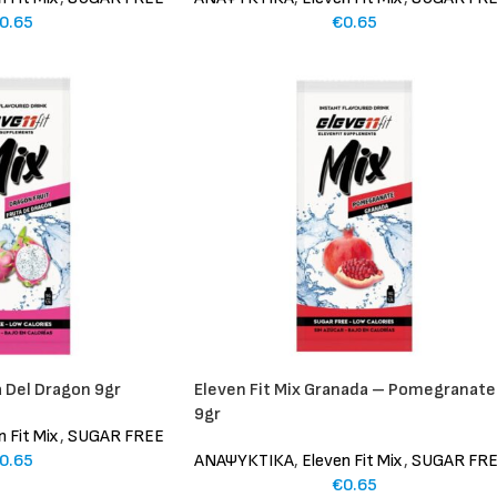
0.65
€
0.65
a Del Dragon 9gr
Eleven Fit Mix Granada – Pomegranate
9gr
n Fit Mix
,
SUGAR FREE
0.65
ΑΝΑΨΥΚΤΙΚΑ
,
Eleven Fit Mix
,
SUGAR FR
€
0.65