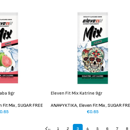
yaba 9gr
Eleven Fit Mix Katrine 9gr
n Fit Mix
,
SUGAR FREE
ΑΝΑΨΥΚΤΙΚΑ
,
Eleven Fit Mix
,
SUGAR FR
0.65
€
0.65
←
1
2
3
4
5
6
7
8