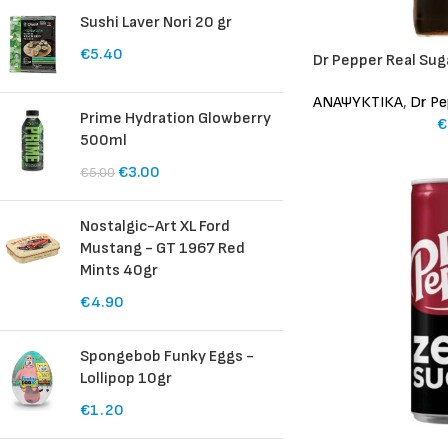
Sushi Laver Nori 20 gr
€
5.40
Dr Pepper Real Sug
ΑΝΑΨΥΚΤΙΚΑ
,
Dr Pe
Prime Hydration Glowberry
€
500ml
€
3.00
€
5.00
Nostalgic-Art XL Ford
Mustang - GT 1967 Red
Mints 40gr
€
4.90
Spongebob Funky Eggs -
Lollipop 10gr
€
1.20