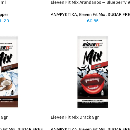
0ml
Eleven Fit Mix Arandanos – Blueberry 
pper
ΑΝΑΨΥΚΤΙΚΑ
,
Eleven Fit Mix
,
SUGAR FR
1.20
€
0.65
 9gr
Eleven Fit Mix Drack 9gr
n Fit Mix
,
SUGAR FREE
ΑΝΑΨΥΚΤΙΚΑ
,
Eleven Fit Mix
,
SUGAR FR