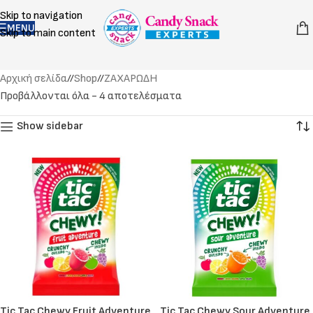
Skip to navigation
MENU
Skip to main content
Αρχική σελίδα
/
Shop
/
ΖΑΧΑΡΩΔΗ
Προβάλλονται όλα - 4 αποτελέσματα
Show sidebar
Tic Tac Chewy Fruit Adventure
Tic Tac Chewy Sour Adventure