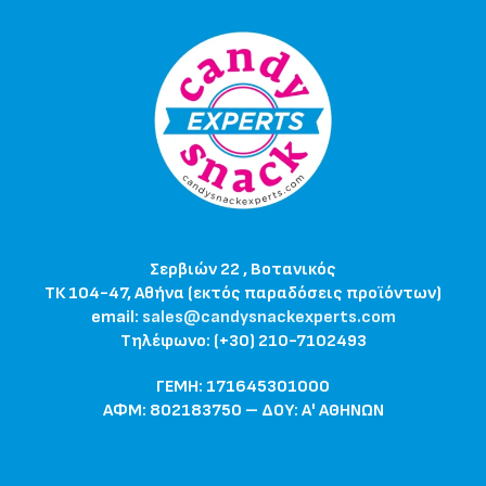
Σερβιών 22 , Βοτανικός
ΤΚ 104-47, Αθήνα (εκτός παραδόσεις προϊόντων)
email:
sales@candysnackexperts.com
Τηλέφωνο: (+30) 210-7102493
ΓΕΜΗ: 171645301000
ΑΦΜ: 802183750 – ΔΟΥ: Α' ΑΘΗΝΩΝ