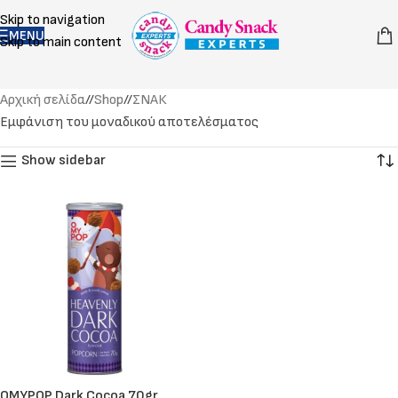
Skip to navigation
MENU
Skip to main content
Αρχική σελίδα
/
Shop
/
ΣΝΑΚ
Εμφάνιση του μοναδικού αποτελέσματος
Show sidebar
OMYPOP Dark Cocoa 70gr