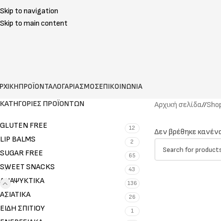
Skip to navigation
Skip to main content
ΡΧΙΚΗ
ΠΡΟΪΟΝΤΑ
ΛΟΓΑΡΙΑΣΜΟΣ
ΕΠΙΚΟΙΝΩΝΙΑ
ΚΑΤΗΓΟΡΊΕΣ ΠΡΟΪΌΝΤΩΝ
Αρχική σελίδα
/
Sho
GLUTEN FREE
12
Δεν βρέθηκε κανένα
LIP BALMS
2
SUGAR FREE
65
SWEET SNACKS
43
ΑΝΑΨΥΚΤΙΚΑ
136
ΑΣΙΑΤΙΚΑ
26
ΕΙΔΗ ΣΠΙΤΙΟΥ
1