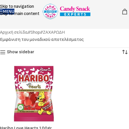
Skip to navigation
MENU
Skip to main content
Αρχική σελίδα
/
Shop
/
ΖΑΧΑΡΩΔΗ
Εμφάνιση του μοναδικού αποτελέσματος
Show sidebar
Haribo Love Hearts 100gr