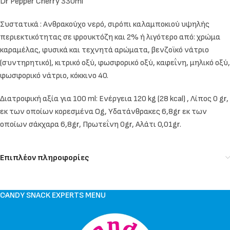
Dr Pepper Cherry 330ml
Συστατικά : Ανθρακούχο νερό, σιρόπι καλαμποκιού υψηλής
περιεκτικότητας σε φρουκτόζη και 2% ή λιγότερο από: χρώμα
καραμέλας, φυσικά και τεχνητά αρώματα, βενζοϊκό νάτριο
(συντηρητικό), κιτρικό οξύ, φωσφορικό οξύ, καφεΐνη, μηλικό οξύ,
φωσφορικό νάτριο, κόκκινο 40.
Διατροφική αξία για 100 ml: Ενέργεια 120 kg (28 kcal) , Λίπος 0 gr,
εκ των οποίων κορεσμένα Og, Υδατάνθρακες 6,8gr εκ των
οποίων σάκχαρα 6,8gr, Πρωτεΐνη 0gr, Αλάτι 0,01gr.
Επιπλέον πληροφορίες
CANDY SNACK EXPERTS MENU