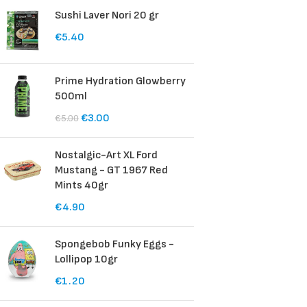
Sushi Laver Nori 20 gr
€
5.40
Prime Hydration Glowberry
500ml
€
3.00
€
5.00
Nostalgic-Art XL Ford
Mustang - GT 1967 Red
Mints 40gr
€
4.90
Spongebob Funky Eggs -
Lollipop 10gr
€
1.20