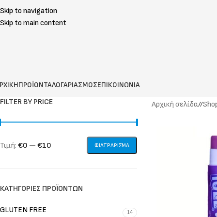
Skip to navigation
Skip to main content
ΡΧΙΚΗ
ΠΡΟΪΟΝΤΑ
ΛΟΓΑΡΙΑΣΜΟΣ
ΕΠΙΚΟΙΝΩΝΙΑ
FILTER BY PRICE
Αρχική σελίδα
/
Sho
Τιμή:
€0
—
€10
ΦΙΛΤΡΆΡΙΣΜΑ
ΚΑΤΗΓΟΡΊΕΣ ΠΡΟΪΌΝΤΩΝ
GLUTEN FREE
14