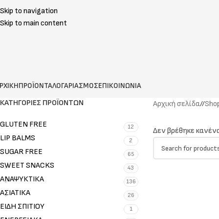
Skip to navigation
Skip to main content
ΡΧΙΚΗ
ΠΡΟΪΟΝΤΑ
ΛΟΓΑΡΙΑΣΜΟΣ
ΕΠΙΚΟΙΝΩΝΙΑ
ΚΑΤΗΓΟΡΊΕΣ ΠΡΟΪΌΝΤΩΝ
Αρχική σελίδα
/
Sho
GLUTEN FREE
12
Δεν βρέθηκε κανένα
LIP BALMS
2
SUGAR FREE
65
SWEET SNACKS
43
ΑΝΑΨΥΚΤΙΚΑ
136
ΑΣΙΑΤΙΚΑ
26
ΕΙΔΗ ΣΠΙΤΙΟΥ
1