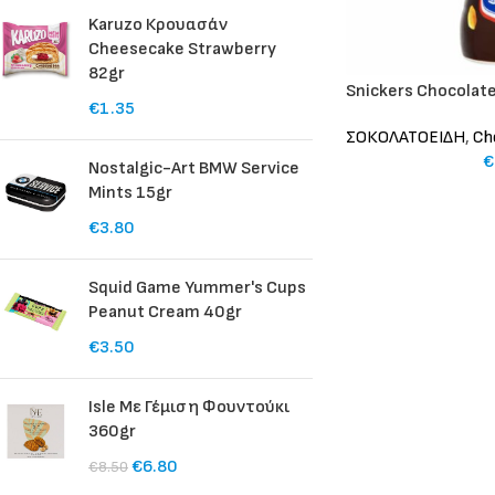
Karuzo Κρουασάν
Cheesecake Strawberry
82gr
Snickers Chocolate
€
1.35
ΣΟΚΟΛΑΤΟΕΙΔΗ
,
Ch
€
Nostalgic-Art BMW Service
Mints 15gr
€
3.80
Squid Game Yummer's Cups
Peanut Cream 40gr
€
3.50
Isle Με Γέμιση Φουντούκι
360gr
€
6.80
€
8.50