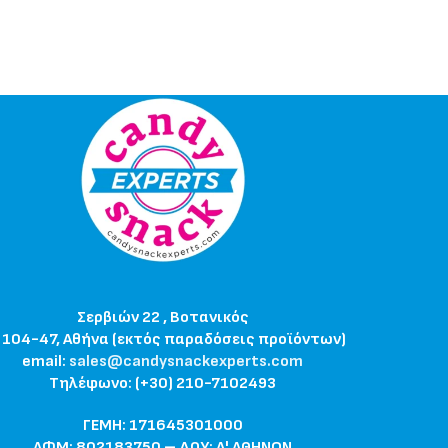
Σερβιών 22 , Βοτανικός
 104-47, Αθήνα (εκτός παραδόσεις προϊόντων)
email:
sales@candysnackexperts.com
Τηλέφωνο: (+30) 210-7102493
ΓΕΜΗ: 171645301000
ΑΦΜ: 802183750 – ΔΟΥ: Α' ΑΘΗΝΩΝ