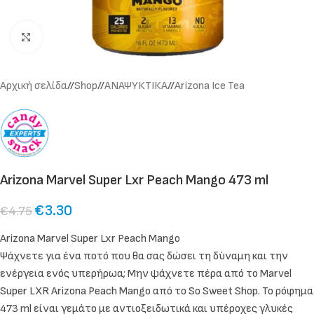
Click to enlarge
Αρχική σελίδα
/
Shop
/
ΑΝΑΨΥΚΤΙΚΑ
/
Arizona Ice Tea
Arizona Marvel Super Lxr Peach Mango 473 ml
€
3.30
€
4.75
Arizona Marvel Super Lxr Peach Mango
Ψάχνετε για ένα ποτό που θα σας δώσει τη δύναμη και την
ενέργεια ενός υπερήρωα; Μην ψάχνετε πέρα ​​από το Marvel
Super LXR Arizona Peach Mango από το So Sweet Shop. Το ρόφημα
473 ml είναι γεμάτο με αντιοξειδωτικά και υπέροχες γλυκές