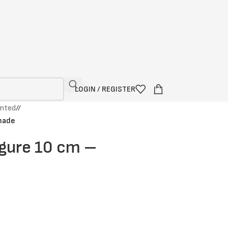
LOGIN / REGISTER
inted
/
made
igure 10 cm –