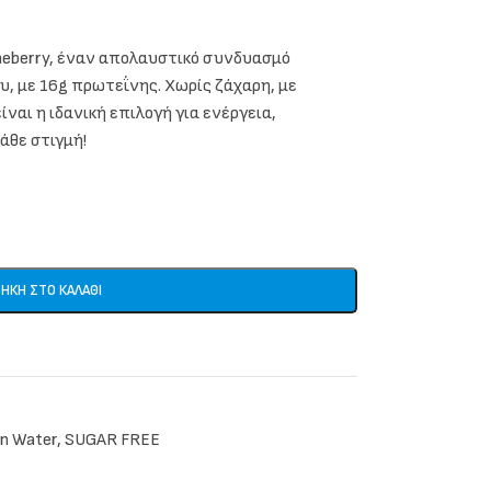
ineberry, έναν απολαυστικό συνδυασμό
υ, με 16g πρωτεΐνης. Χωρίς ζάχαρη, με
ίναι η ιδανική επιλογή για ενέργεια,
άθε στιγμή!
ΉΚΗ ΣΤΟ ΚΑΛΆΘΙ
in Water
,
SUGAR FREE