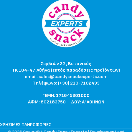
Σερβιών 22 , Βοτανικός
ΤΚ 104-47, Αθήνα (εκτός παραδόσεις προϊόντων)
email:
sales@candysnackexperts.com
Τηλέφωνο: (+30) 210-7102493
ΓΕΜΗ: 171645301000
ΑΦΜ: 802183750 – ΔΟΥ: Α' ΑΘΗΝΩΝ
ΧΡΉΣΙΜΕΣ ΠΛΗΡΟΦΟΡΊΕΣ