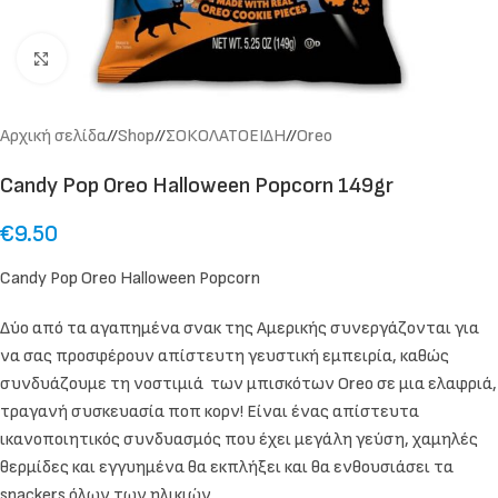
Click to enlarge
Αρχική σελίδα
/
Shop
/
ΣΟΚΟΛΑΤΟΕΙΔΗ
/
Oreo
Candy Pop Oreo Halloween Popcorn 149gr
€
9.50
Candy Pop Oreo Halloween Popcorn
Δύο από τα αγαπημένα σνακ της Αμερικής συνεργάζονται για
να σας προσφέρουν απίστευτη γευστική εμπειρία, καθώς
συνδυάζουμε τη νοστιμιά των μπισκότων Oreo σε μια ελαφριά,
τραγανή συσκευασία ποπ κορν! Είναι ένας απίστευτα
ικανοποιητικός συνδυασμός που έχει μεγάλη γεύση, χαμηλές
θερμίδες και εγγυημένα θα εκπλήξει και θα ενθουσιάσει τα
snackers όλων των ηλικιών.