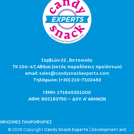
Σερβιών 22 , Βοτανικός
ΤΚ 104-47, Αθήνα (εκτός παραδόσεις προϊόντων)
email:
sales@candysnackexperts.com
Τηλέφωνο: (+30) 210-7102493
ΓΕΜΗ: 171645301000
ΑΦΜ: 802183750 – ΔΟΥ: Α' ΑΘΗΝΩΝ
ΧΡΉΣΙΜΕΣ ΠΛΗΡΟΦΟΡΊΕΣ
© 2026 Copyright
Candy Snack Experts
|
Development and