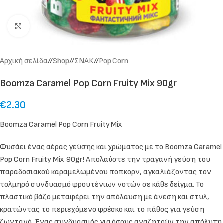
Click to enlarge
Αρχική σελίδα
/
Shop
/
ΣΝΑΚ
/
Pop Corn
Boomza Caramel Pop Corn Fruity Mix 90gr
€
2.30
Boomza Caramel Pop Corn Fruity Mix
Φυσάει ένας αέρας γεύσης και χρώματος με το Boomza Caramel
Pop Corn Fruity Mix 90gr! Απολαύστε την τραγανή γεύση του
παραδοσιακού καραμελωμένου ποπκορν, αγκαλιάζοντας τον
τολμηρό συνδυασμό φρουτένιων νοτών σε κάθε δείγμα. Το
πλαστικό βάζο μεταφέρει την απόλαυση με άνεση και στυλ,
κρατώντας το περιεχόμενο φρέσκο και το πάθος για γεύση
ζωντανό. Ένας συνδυασμός για όσους αναζητούν την απόλυτη