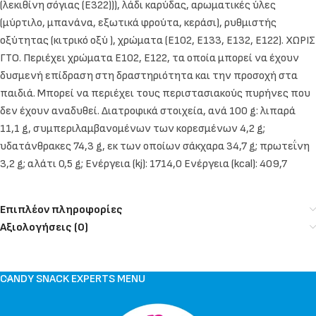
(λεκιθίνη σόγιας (E322))), λάδι καρύδας, αρωματικές ύλες
(μύρτιλο, μπανάνα, εξωτικά φρούτα, κεράσι), ρυθμιστής
οξύτητας (κιτρικό οξύ ), χρώματα (Ε102, Ε133, Ε132, Ε122). ΧΩΡΙΣ
ΓΤΟ. Περιέχει χρώματα E102, E122, τα οποία μπορεί να έχουν
δυσμενή επίδραση στη δραστηριότητα και την προσοχή στα
παιδιά. Μπορεί να περιέχει τους περιστασιακούς πυρήνες που
δεν έχουν αναδυθεί. Διατροφικά στοιχεία, ανά 100 g: λιπαρά
11,1 g, συμπεριλαμβανομένων των κορεσμένων 4,2 g;
υδατάνθρακες 74,3 g, εκ των οποίων σάκχαρα 34,7 g; πρωτεΐνη
3,2 g; αλάτι 0,5 g; Ενέργεια (kj): 1714,0 Ενέργεια (kcal): 409,7
Επιπλέον πληροφορίες
Αξιολογήσεις (0)
CANDY SNACK EXPERTS MENU