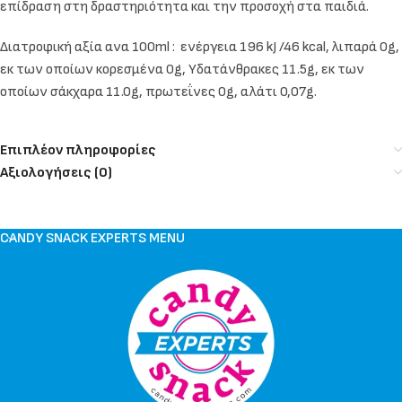
επίδραση στη δραστηριότητα και την προσοχή στα παιδιά.
Διατροφική αξία ανα 100ml : ενέργεια 196 kJ /46 kcal, λιπαρά 0g,
εκ των οποίων κορεσμένα 0g, Υδατάνθρακες 11.5g, εκ των
οποίων σάκχαρα 11.0g, πρωτεΐνες 0g, αλάτι 0,07g.
Επιπλέον πληροφορίες
Αξιολογήσεις (0)
CANDY SNACK EXPERTS MENU