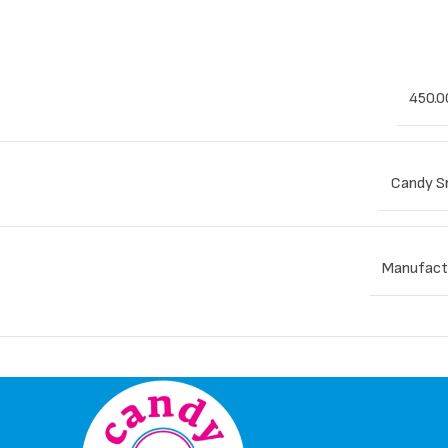
450.0
Candy S
Manufact