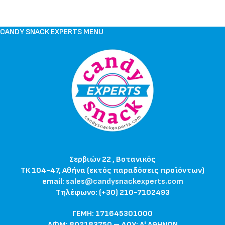
CANDY SNACK EXPERTS MENU
Σερβιών 22 , Βοτανικός
ΤΚ 104-47, Αθήνα (εκτός παραδόσεις προϊόντων)
email:
sales@candysnackexperts.com
Τηλέφωνο: (+30) 210-7102493
ΓΕΜΗ: 171645301000
ΑΦΜ: 802183750 – ΔΟΥ: Α' ΑΘΗΝΩΝ