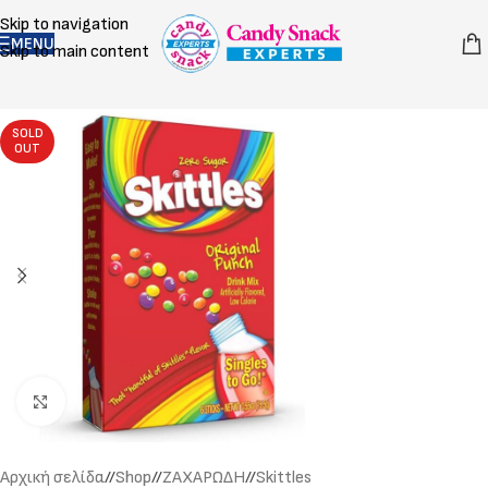
Skip to navigation
MENU
Skip to main content
SOLD
OUT
Click to enlarge
Αρχική σελίδα
/
Shop
/
ΖΑΧΑΡΩΔΗ
/
Skittles