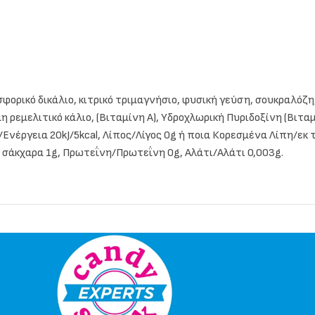
ορικό δικάλιο, κιτρικό τριμαγνήσιο, φυσική γεύση, σουκραλόζη, 
 ρεμελιτικό κάλιο, (Βιταμίνη Α), Υδροχλωρική Πυριδοξίνη (Βιτα
/Ενέργεια 20kJ/5kcal, Λίπος/Λίγος 0g ή ποια Κορεσμένα Λίπη/εκ
σάκχαρα 1g, Πρωτεΐνη/Πρωτεΐνη 0g, Αλάτι/Αλάτι 0,003g.