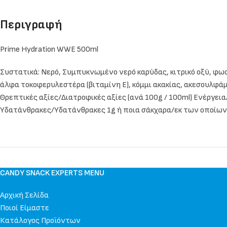
Περιγραφή
Prime Hydration WWE 500ml
Συστατικά: Νερό, Συμπυκνωμένο νερό καρύδας, κιτρικό οξύ, φωσφ
άλφα τοκοφερυλεστέρα (βιταμίνη Ε), κόμμι ακακίας, ακεσουλφάμη
Θρεπτικές αξίες/Διατροφικές αξίες (ανά 100g / 100ml) Ενέργεια
Υδατάνθρακες/Υδατάνθρακες 1g ή ποια σάκχαρα/εκ των οποίων 
CANDY SNACK EXPERTS MENU
Αρχική Σελίδα
Ποιοί Είμαστε
Κατάλογος Προϊόντων