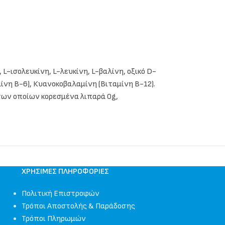
L-ισολευκίνη, L-λευκίνη, L-βαλίνη, οξικό D-
μίνη Β-6), Κυανοκοβαλαμίνη (Βιταμίνη Β-12).
 των οποίων κορεσμένα λιπαρά 0g,
ΧΡΉΣΙΜΕΣ ΠΛΗΡΟΦΟΡΊΕΣ
Πολιτική Επιστροφών
Τρόποι Αποστολής & Παράδοσης
Τρόποι Πληρωμών