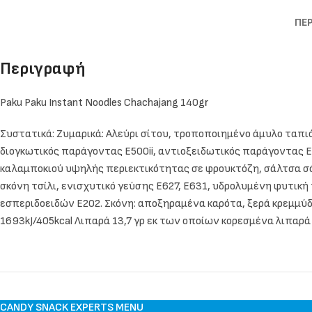
ΠΕ
Περιγραφή
Paku Paku Instant Noodles Chachajang 140gr
Συστατικά: Ζυμαρικά: Αλεύρι σίτου, τροποποιημένο άμυλο ταπιόκα
διογκωτικός παράγοντας E500ii, αντιοξειδωτικός παράγοντας E50
καλαμποκιού υψηλής περιεκτικότητας σε φρουκτόζη, σάλτσα σόγ
σκόνη τσίλι, ενισχυτικό γεύσης E627, E631, υδρολυμένη φυτικ
εσπεριδοειδών E202. Σκόνη: αποξηραμένα καρότα, ξερά κρεμμύδι
1693kJ/405kcal Λιπαρά 13,7 γρ εκ των οποίων κορεσμένα λιπαρά 
CANDY SNACK EXPERTS MENU