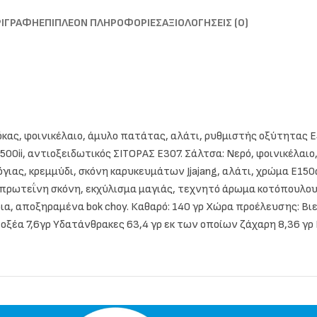
ΡΙΓΡΑΦΉ
ΕΠΙΠΛΈΟΝ ΠΛΗΡΟΦΟΡΊΕΣ
ΑΞΙΟΛΟΓΉΣΕΙΣ (0)
ς, φοινικέλαιο, άμυλο πατάτας, αλάτι, ρυθμιστής οξύτητας E452i
0ii, αντιοξειδωτικός ΣΙΤΟΡΑΣ Ε307. Σάλτσα: Νερό, φοινικέλαιο,
ιας, κρεμμύδι, σκόνη καρυκευμάτων Jjajang, αλάτι, χρώμα E150
ή πρωτεΐνη σκόνη, εκχύλισμα μαγιάς, τεχνητό άρωμα κοτόπουλου
α, αποξηραμένα bok choy. Καθαρό: 140 γρ Χώρα προέλευσης: Βιε
οξέα 7,6γρ Υδατάνθρακες 63,4 γρ εκ των οποίων ζάχαρη 8,36 γρ Π