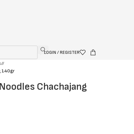
LOGIN / REGISTER
s
/
g 140gr
 Noodles Chachajang