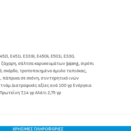
, E451i, E339i, E450ii, E501i, E330,
 ζάχαρη, σάλτσα καρυκευμάτων Jjajang, σιρόπι
d, σκόρδο, τροποποιημένο άμυλο ταπιόκας,
, πάπρικα σε σκόνη, συντηρητικό ινών
τνάμ Διατροφικές αξίες ανά 100 γρ Ενέργεια
ρωτεΐνη 7,14 γρ Αλάτι 2,75 γρ
ΧΡΉΣΙΜΕΣ ΠΛΗΡΟΦΟΡΊΕΣ