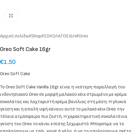
Click to enlarge
Αρχική σελίδα
/
Shop
/
ΣΟΚΟΛΑΤΟΕΙΔΗ
/
Oreo
Oreo Soft Cake 16gr
€
1.50
Oreo Soft Cake
Το Oreo Soft Cake Vanilla 16gr είναι η νεότερη παραλλαγή του
ινδονησιακού Oreo σε μορφή μαλακού κέικ στρωμένο με κρέμα
σοκολάτας και λαχταριστή κρέμα βανίλιας στη μέση. Η γλυκιά
γεύση και η απαλή υφή κάνουν αυτό το μαλακό κέικ Oreo την
τέλεια ατμόσφαιρα πιο ζεστή. Η χαρακτηριστική σοκολατένια
γεύση του Oreo το κάνει επίσης ξεχωριστό. Μπορούμε να το
απολαύσουμε με τσάι, καφέ ή γάλα, ή να το απολαύσουμε σκέτο.