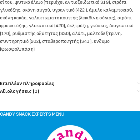
σίτου, φυτικό έλαιο (περιέχει αντιοξειδωτικό 319), σιρόπι
γλυκόζης, σκόνη αυγού, υγραντικό (422 ), άμυλο καλαμποκιού,
σκόνη κακάο, γαλακτωματοποιητής (λεκιθίνη σόγιας), σιρόπι
φρουκτόζης, γλυκαντικό (420), δεξτρόζη, γεύσεις, διογκωτικό
(170), ρυθμιστής οξύτητας (330), αλάτι, μαλτοδεξτρίνη,
συντηρητικό (202), σταθεροποιητής (341 ), ένζυμο
(φωσφολιπάση)
Επιπλέον πληροφορίες
Αξιολογήσεις (0)
CANDY SNACK EXPERTS MENU