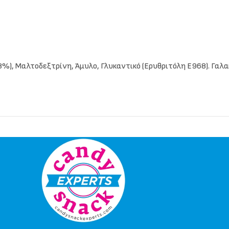
,8%), Μαλτοδεξτρίνη, Άμυλο, Γλυκαντικό (Ερυθριτόλη Ε968). Γαλ