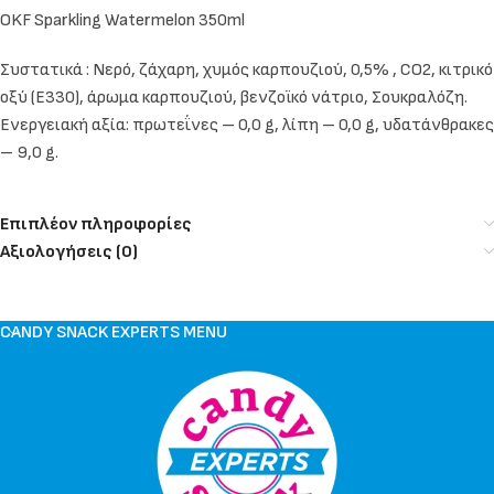
OKF Sparkling Watermelon 350ml
Συστατικά : Νερό, ζάχαρη, χυμός καρπουζιού, 0,5% , CO2, κιτρικό
οξύ (E330), άρωμα καρπουζιού, βενζοϊκό νάτριο, Σουκραλόζη.
Ενεργειακή αξία: πρωτεΐνες – 0,0 g, λίπη – 0,0 g, υδατάνθρακες
– 9,0 g.
Επιπλέον πληροφορίες
Αξιολογήσεις (0)
CANDY SNACK EXPERTS MENU