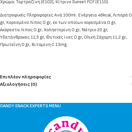
Χρώμα: Ταρτραζίνη (Ε102), Κίτρινο Sunset FCF (E110).
Διατροφικές Πληροφορίες Ανά 100ml : Ενέργεια 46kcal, Λιπαρά Ο
gr, Κορεσμένο Λίπος Ο gr, εκ των οποίων κορεσμένα Ο gr,
Ακόρεστα Λίπος Ο gr, Χοληστερίνη Ο gr, Νάτριο 20 gr,
Υδατάνθρακες 11,5 gr, Φυτικές ίνες Ο gr, Ολική Ζάχαρη 11,2 gr,
Πρωτεΐνη Ο gr, Βιταμίνη C 13mg.
Επιπλέον πληροφορίες
Αξιολογήσεις (0)
CANDY SNACK EXPERTS MENU