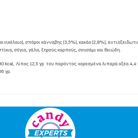
φοινικέλαιο), σπόροι κάνναβης (3,5%), κακάο (2,8%), αντιοξειδω
τίκια, σόγια, γάλα, ξηρούς καρπούς, σουσάμι και θειώδη.
390 kcal, Λίπος 12,5 γρ του παρόντος: κορεσμένα λιπαρά οξέα 4,
6 γρ.