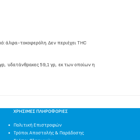
τικό: άλφα-τοκοφερόλη. Δεν περιέχει THC
4 γρ, υδατάνθρακες 59,1 γρ, εκ των οποίων η
ΧΡΉΣΙΜΕΣ ΠΛΗΡΟΦΟΡΊΕΣ
Πολιτική Επιστροφών
Τρόποι Αποστολής & Παράδοσης