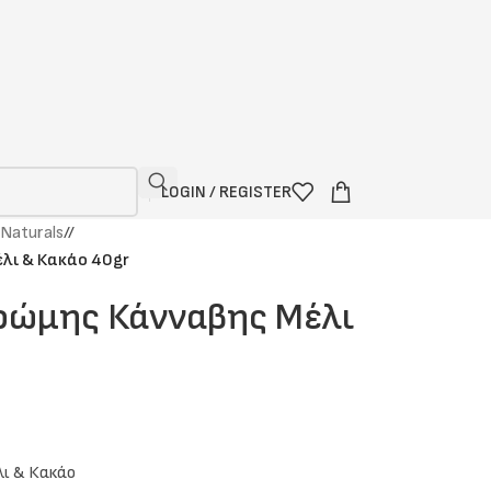
LOGIN / REGISTER
Naturals
/
λι & Κακάο 40gr
Βρώμης Κάνναβης Μέλι
ι & Κακάο