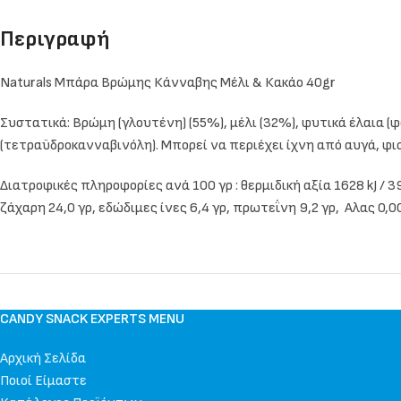
Περιγραφή
Naturals Μπάρα Βρώμης Κάνναβης Μέλι & Κακάο 40gr
Συστατικά: Βρώμη (γλουτένη) (55%), μέλι (32%), φυτικά έλαια (
(τετραϋδροκανναβινόλη). Μπορεί να περιέχει ίχνη από αυγά, φισ
Διατροφικές πληροφορίες ανά 100 γρ : θερμιδική αξία 1628 kJ / 
ζάχαρη 24,0 γρ, εδώδιμες ίνες 6,4 γρ, πρωτεΐνη 9,2 γρ, Αλας 0,00
CANDY SNACK EXPERTS MENU
Αρχική Σελίδα
Ποιοί Είμαστε