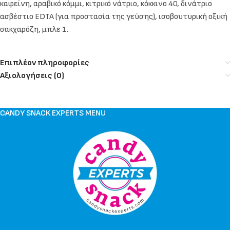
καφεΐνη, αραβικό κόμμι, κιτρικό νάτριο, κόκκινο 40, δινάτριο
ασβέστιο EDTA (για προστασία της γεύσης), ισοβουτυρική οξική
σακχαρόζη, μπλε 1.
Επιπλέον πληροφορίες
Αξιολογήσεις (0)
CANDY SNACK EXPERTS MENU