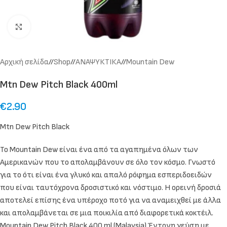
Click to enlarge
Αρχική σελίδα
/
Shop
/
ΑΝΑΨΥΚΤΙΚΑ
/
Mountain Dew
Mtn Dew Pitch Black 400ml
€
2.90
Mtn Dew Pitch Black
Το Mountain Dew είναι ένα από τα αγαπημένα όλων των
Αμερικανών που το απολαμβάνουν σε όλο τον κόσμο. Γνωστό
για το ότι είναι ένα γλυκό και απαλό ρόφημα εσπεριδοειδών
που είναι ταυτόχρονα δροσιστικό και νόστιμο. Η ορεινή δροσιά
αποτελεί επίσης ένα υπέροχο ποτό για να αναμειχθεί με άλλα
και απολαμβάνεται σε μια ποικιλία από διαφορετικά κοκτέιλ.
Mountain Dew Pitch Black 400 ml (Malaysia) Έντονη γεύση με