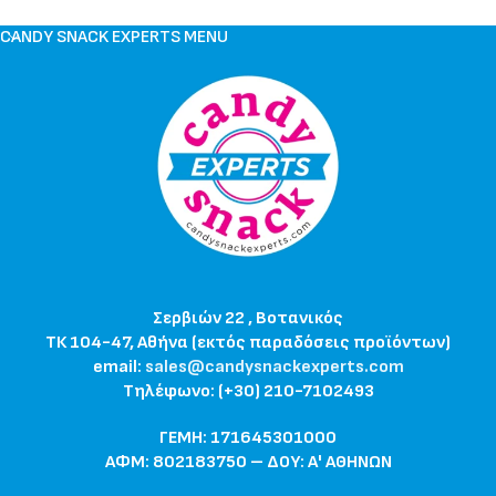
CANDY SNACK EXPERTS MENU
Σερβιών 22 , Βοτανικός
ΤΚ 104-47, Αθήνα (εκτός παραδόσεις προϊόντων)
email:
sales@candysnackexperts.com
Τηλέφωνο: (+30) 210-7102493
ΓΕΜΗ: 171645301000
ΑΦΜ: 802183750 – ΔΟΥ: Α' ΑΘΗΝΩΝ