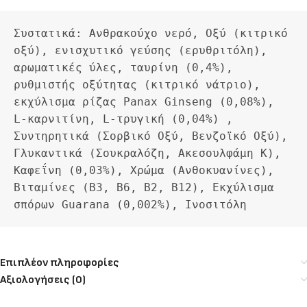
Συστατικά: Ανθρακούχο νερό, Οξύ (κιτρικό 
οξύ), ενισχυτικό γεύσης (ερυθριτόλη), 
αρωματικές ύλες, ταυρίνη (0,4%), 
ρυθμιστής οξύτητας (κιτρικό νάτριο), 
εκχύλισμα ρίζας Panax Ginseng (0,08%), 
L-καρνιτίνη, L-τρυγική (0,04%) , 
Συντηρητικά (Σορβικό Οξύ, Βενζοϊκό Οξύ), 
Γλυκαντικά (Σουκραλόζη, Ακεσουλφάμη Κ), 
Καφεΐνη (0,03%), Χρώμα (Ανθοκυανίνες), 
Βιταμίνες (Β3, Β6, Β2, Β12), Εκχύλισμα 
σπόρων Guarana (0,002%), Ινοσιτόλη
Επιπλέον πληροφορίες
Αξιολογήσεις (0)