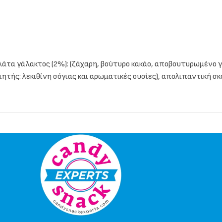
άτα γάλακτος (2%): (ζάχαρη, βούτυρο κακάο, αποβουτυρωμένο γά
ής: λεκιθίνη σόγιας και αρωματικές ουσίες), απολιπαντική σκόν