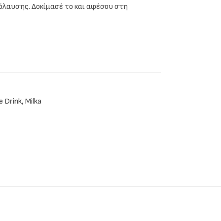
πόλαυσης. Δοκίμασέ το και αφέσου στη
e Drink
,
Milka