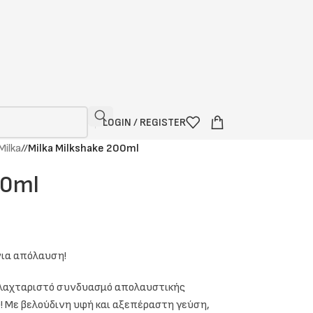
LOGIN / REGISTER
Milka
/
Milka Milkshake 200ml
00ml
νια απόλαυση!
ιο λαχταριστό συνδυασμό απολαυστικής
ke! Με βελούδινη υφή και αξεπέραστη γεύση,