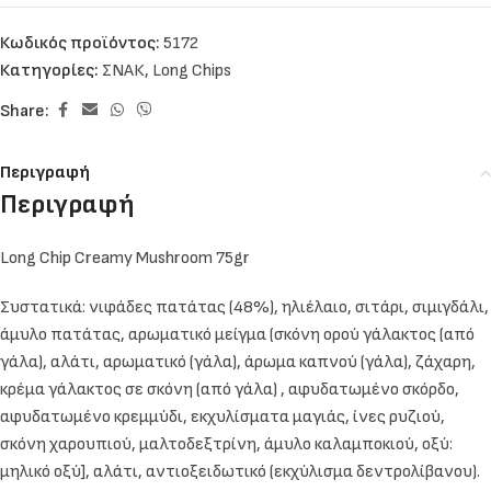
Κωδικός προϊόντος:
5172
Κατηγορίες:
ΣΝΑΚ
,
Long Chips
Share:
Περιγραφή
Περιγραφή
Long Chip Creamy Mushroom 75gr
Συστατικά: νιφάδες πατάτας (48%), ηλιέλαιο, σιτάρι, σιμιγδάλι,
άμυλο πατάτας, αρωματικό μείγμα (σκόνη ορού γάλακτος (από
γάλα), αλάτι, αρωματικό (γάλα), άρωμα καπνού (γάλα), ζάχαρη,
κρέμα γάλακτος σε σκόνη (από γάλα) , αφυδατωμένο σκόρδο,
αφυδατωμένο κρεμμύδι, εκχυλίσματα μαγιάς, ίνες ρυζιού,
σκόνη χαρουπιού, μαλτοδεξτρίνη, άμυλο καλαμποκιού, οξύ:
μηλικό οξύ], αλάτι, αντιοξειδωτικό (εκχύλισμα δεντρολίβανου).