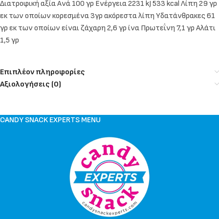
Διατροφική αξία Ανά 100 γρ Ενέργεια 2231 kJ 533 kcal Λίπη 29 γρ
εκ των οποίων κορεσμένα 3γρ ακόρεστα λίπη Υδατάνθρακες 61
γρ εκ των οποίων είναι ζάχαρη 2,6 γρ ίνα Πρωτεΐνη 7,1 γρ Αλάτι
1,5 γρ
Επιπλέον πληροφορίες
Αξιολογήσεις (0)
CANDY SNACK EXPERTS MENU