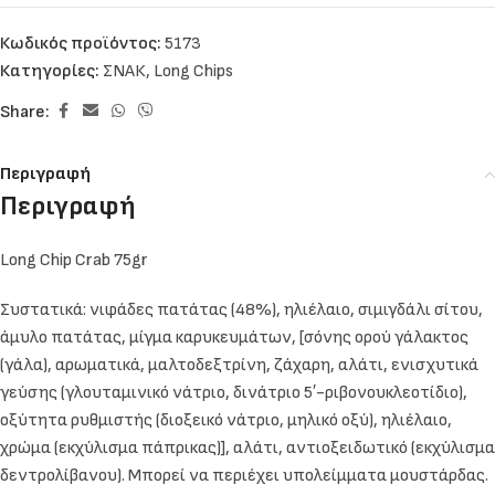
Κωδικός προϊόντος:
5173
Κατηγορίες:
ΣΝΑΚ
,
Long Chips
Share:
Περιγραφή
Περιγραφή
Long Chip Crab 75gr
Συστατικά: νιφάδες πατάτας (48%), ηλιέλαιο, σιμιγδάλι σίτου,
άμυλο πατάτας, μίγμα καρυκευμάτων, [σόνης ορού γάλακτος
(γάλα), αρωματικά, μαλτοδεξτρίνη, ζάχαρη, αλάτι, ενισχυτικά
γεύσης (γλουταμινικό νάτριο, δινάτριο 5′-ριβονουκλεοτίδιο),
οξύτητα ρυθμιστής (διοξεικό νάτριο, μηλικό οξύ), ηλιέλαιο,
χρώμα (εκχύλισμα πάπρικας)], αλάτι, αντιοξειδωτικό (εκχύλισμα
δεντρολίβανου). Μπορεί να περιέχει υπολείμματα μουστάρδας.