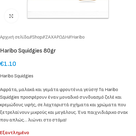
Click to enlarge
Αρχική σελίδα
/
Shop
/
ΖΑΧΑΡΩΔΗ
/
Haribo
Haribo Squidgies 80gr
€
1.10
Haribo Squidgies
Αφράτα, μαλακά και γεμάτα φρουτένια γεύση! Τα Haribo
Squidgies προσφέρουν έναν μοναδικό συνδυασμό ζελέ και
κρεμώδους υφής, σε λαχταριστά σχήματα και χρώματα που
ξετρελαίνουν μικρούς και μεγάλους. Ένα παιχνιδιάρικο σνακ
που απλώς… λιώνει στο στόμα!
Εξαντλημένο