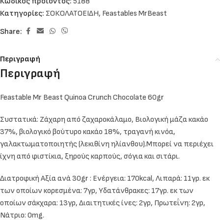
Κωδικός προϊόντος:
5188
Κατηγορίες:
ΣΟΚΟΛΑΤΟΕΙΔΗ
,
Feastables MrBeast
Share:
Περιγραφή
Περιγραφή
Feastable Mr Beast Quinoa Crunch Chocolate 60gr
Συστατικά: Ζάχαρη από ζαχαροκάλαμο, Βιολογική μάζα κακάο
37%, βιολογικό βούτυρο κακάο 18%, τραγανή κινόα,
γαλακτωματοποιητής (λεκιθίνη ηλίανθου).Μπορεί να περιέχει
ίχνη από φιστίκια, ξηρούς καρπούς, σόγια και σιτάρι.
Διατροφική Αξία ανά 30gr : Ενέργεια: 170kcal, Λιπαρά: 11γρ. εκ
των οποίων κορεσμένα: 7γρ, Υδατάνθρακες: 17γρ. εκ των
οποίων σάκχαρα: 13γρ, Διαιτητικές ίνες: 2γρ, Πρωτεΐνη: 2γρ,
Νάτριο: 0mg.