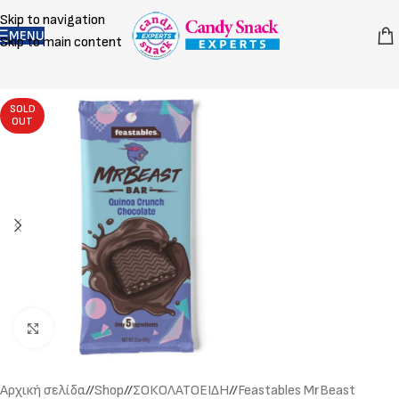
Skip to navigation
MENU
Skip to main content
SOLD
OUT
Click to enlarge
Αρχική σελίδα
/
Shop
/
ΣΟΚΟΛΑΤΟΕΙΔΗ
/
Feastables MrBeast