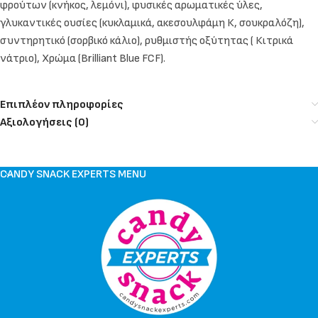
φρούτων (κνήκος, λεμόνι), φυσικές αρωματικές ύλες,
γλυκαντικές ουσίες (κυκλαμικά, ακεσουλφάμη Κ, σουκραλόζη),
συντηρητικό (σορβικό κάλιο), ρυθμιστής οξύτητας ( Κιτρικά
νάτριο), Χρώμα (Brilliant Blue FCF).
Επιπλέον πληροφορίες
Αξιολογήσεις (0)
CANDY SNACK EXPERTS MENU