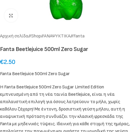
Click to enlarge
Αρχική σελίδα
/
Shop
/
ΑΝΑΨΥΚΤΙΚΑ
/
Fanta
Fanta Beetlejuice 500ml Zero Sugar
€
2.50
Fanta Beetlejuice 500ml Zero Sugar
Η Fanta Beetlejuice 500ml Zero Sugar Limited Edition
εμπνευσμένη από τη νέα ταινία Beetlejuice
,
είναι η νέα
απολαυστική επιλογή για όσους λατρεύουν το μήλο, χωρίς
καθόλου ζάχαρη! Με έντονη, δροσιστική γεύση μήλου, αυτή η
αναψυκτική πρόταση συνδυάζει την κλασική φρεσκάδα της
Fanta με μηδενικές τύψεις. Ιδανική για κάθε στιγμή της ημέρας,
απολαύστε την παγωμένη και αφήστε τη μοναδική της γεύση