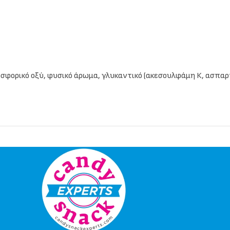
φωσφορικό οξύ, φυσικό άρωμα, γλυκαντικό (ακεσουλφάμη Κ, ασπα