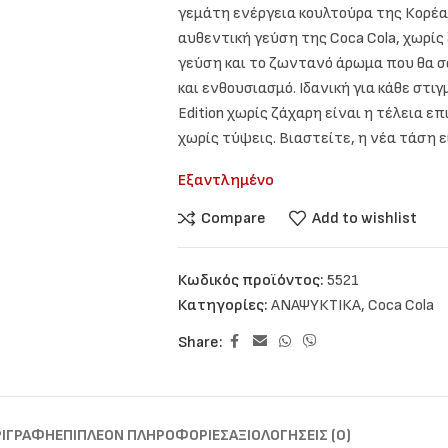
γεμάτη ενέργεια κουλτούρα της Κορέα
αυθεντική γεύση της Coca Cola, χωρί
γεύση και το ζωντανό άρωμα που θα σ
και ενθουσιασμό. Ιδανική για κάθε στιγ
Edition χωρίς ζάχαρη είναι η τέλεια 
χωρίς τύψεις. Βιαστείτε, η νέα τάση ε
Εξαντλημένο
Compare
Add to wishlist
Κωδικός προϊόντος:
5521
Κατηγορίες:
ΑΝΑΨΥΚΤΙΚΑ
,
Coca Cola
Share:
ΡΙΓΡΑΦΉ
ΕΠΙΠΛΈΟΝ ΠΛΗΡΟΦΟΡΊΕΣ
ΑΞΙΟΛΟΓΉΣΕΙΣ (0)