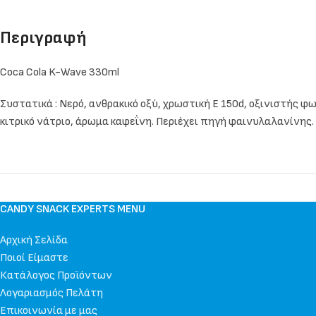
Περιγραφή
Coca Cola K-Wave 330ml
Συστατικά : Νερό, ανθρακικό οξύ, χρωστική E 150d, οξινιστής 
κιτρικό νάτριο, άρωμα καφεΐνη. Περιέχει πηγή φαινυλαλανίνης.
CANDY SNACK EXPERTS MENU
Αρχική Σελίδα
Ποιοί Είμαστε
Κατάλογος Προϊόντων
Λογαριασμός Πελάτη
Επικοινωνία με μας