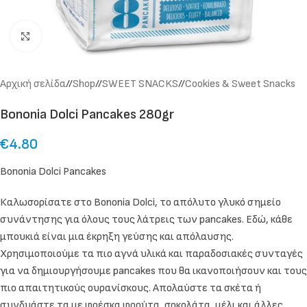
Click to enlarge
Αρχική σελίδα
/
Shop
/
SWEET SNACKS
/
Cookies & Sweet Snacks
Bononia Dolci Pancakes 280gr
€
4.80
Bononia Dolci Pancakes
Καλωσορίσατε στο Bononia Dolci, το απόλυτο γλυκό σημείο
συνάντησης για όλους τους λάτρεις των pancakes. Εδώ, κάθε
μπουκιά είναι μια έκρηξη γεύσης και απόλαυσης.
Χρησιμοποιούμε τα πιο αγνά υλικά και παραδοσιακές συνταγές
για να δημιουργήσουμε pancakes που θα ικανοποιήσουν και τους
πιο απαιτητικούς ουρανίσκους. Απολαύστε τα σκέτα ή
συνδυάστε τα με φρέσκα φρούτα, σοκολάτα, μέλι και άλλες