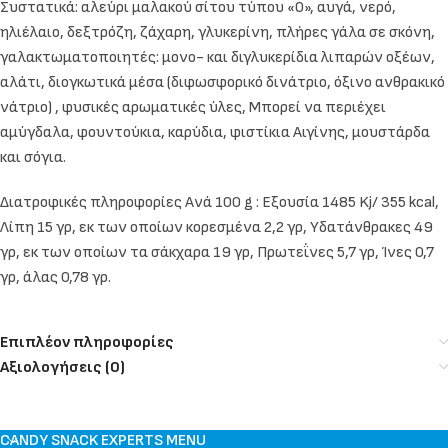
Συστατικά: αλεύρι μαλακού σίτου τύπου «0», αυγά, νερό,
ηλιέλαιο, δεξτρόζη, ζάχαρη, γλυκερίνη, πλήρες γάλα σε σκόνη,
γαλακτωματοποιητές: μονο- και διγλυκερίδια λιπαρών οξέων,
αλάτι, διογκωτικά μέσα (διφωσφορικό δινάτριο, όξινο ανθρακικό
νάτριο) , φυσικές αρωματικές ύλες, Μπορεί να περιέχει
αμύγδαλα, φουντούκια, καρύδια, φιστίκια Αιγίνης, μουστάρδα
και σόγια.
Διατροφικές πληροφορίες Ανά 100 g : Εξουσία 1485 Kj/ 355 kcal,
Λίπη 15 γρ, εκ των οποίων κορεσμένα 2,2 γρ, Υδατάνθρακες 49
γρ, εκ των οποίων τα σάκχαρα 19 γρ, Πρωτεΐνες 5,7 γρ, Ίνες 0,7
γρ, άλας 0,78 γρ.
Επιπλέον πληροφορίες
Αξιολογήσεις (0)
CANDY SNACK EXPERTS MENU