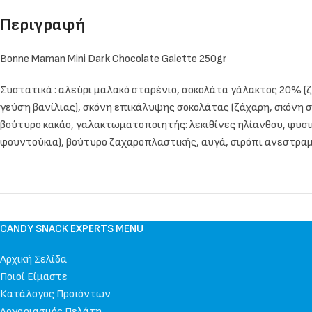
Περιγραφή
Bonne Maman Mini Dark Chocolate Galette 250gr
Συστατικά :
αλεύρι μαλακό σταρένιο, σοκολάτα γάλακτος 20% (ζ
γεύση βανίλιας), σκόνη επικάλυψης σοκολάτας (ζάχαρη, σκόνη 
βούτυρο κακάο, γαλακτωματοποιητής: λεκιθίνες ηλίανθου, φυσικ
φουντούκια), βούτυρο ζαχαροπλαστικής, αυγά, σιρόπι ανεστραμμέ
CANDY SNACK EXPERTS MENU
Αρχική Σελίδα
Ποιοί Είμαστε
Κατάλογος Προϊόντων
Λογαριασμός Πελάτη