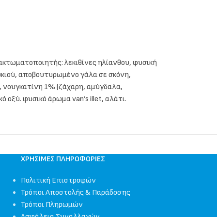
λακτωματοποιητής: λεκιθίνες ηλίανθου, φυσική
ουκιού, αποβουτυρωμένο γάλα σε σκόνη,
, νουγκατίνη 1% (ζάχαρη, αμύγδαλα,
ξύ. φυσικό άρωμα van’s illet, αλάτι.
ΧΡΉΣΙΜΕΣ ΠΛΗΡΟΦΟΡΊΕΣ
Πολιτική Επιστροφών
Τρόποι Αποστολής & Παράδοσης
Τρόποι Πληρωμών
Ασφάλεια Συναλλαγών