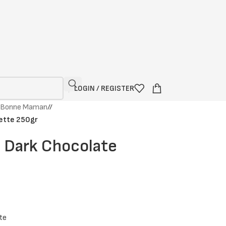
LOGIN / REGISTER
Bonne Maman
/
ette 250gr
 Dark Chocolate
te