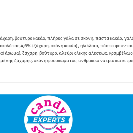
άχαρη, βούτυρο κακάο, πλήρες γάλα σε σκόνη, πάστα κακάο, γα
σοκολάτας 4,6% (ζάχαρη, σκόνη κακάο) , ηλιέλαιο, πάστα φουντ
ό άρωμα), ζάχαρη, βούτυρο, αλεύρι ολικής αλέσεως, κραμβέλαιο
νης ζάχαρης, σκόνη φουσκώματος: ανθρακικό νάτριο και κιτρικό ο