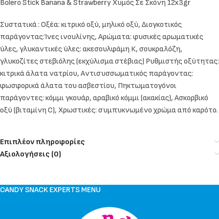
Bolero Stick Banana & Strawberry Χυμός Σε Σκόνη 12x3gr
Συστατικά : Oξέα: κιτρικό οξύ, μηλικό οξύ, Διογκοτικός
παράγοντας:Ίνες ινουλίνης, Αρώματα: φυσικές αρωματικές
ύλες, γλυκαντικές ύλες: ακεσουλφάμη Κ, σουκραλόζη,
γλυκοζίτες στεβιόλης (εκχύλισμα στέβιας) Ρυθμιστής οξύτητας:
κιτρικά άλατα νατρίου, Αντισυσσωματικός παράγοντας:
φωσφορικά άλατα του ασβεστίου, Πηκτωματογόνοι
παράγοντες: κόμμι γκουάρ, αραβικό κόμμι (ακακίας), Ασκορβικό
οξύ (βιταμίνη C), Χρωστικές: συμπυκνωμένο χρώμα από καρότο.
Επιπλέον πληροφορίες
Αξιολογήσεις (0)
CANDY SNACK EXPERTS MENU