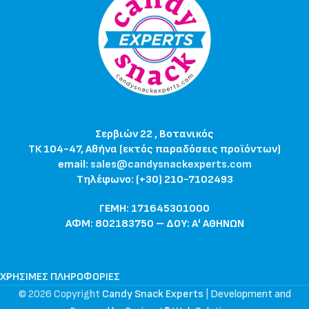
Σερβιών 22 , Βοτανικός
ΤΚ 104-47, Αθήνα (εκτός παραδόσεις προϊόντων)
email:
sales@candysnackexperts.com
Τηλέφωνο: (+30) 210-7102493
ΓΕΜΗ: 171645301000
ΑΦΜ: 802183750 – ΔΟΥ: Α' ΑΘΗΝΩΝ
ΧΡΉΣΙΜΕΣ ΠΛΗΡΟΦΟΡΊΕΣ
© 2026 Copyright
Candy Snack Experts
|
Development and