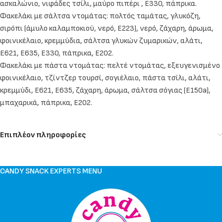
ασκαλώνιο, νιφάδες τσίλι, μαύρο πιπέρι , Ε330, πάπρικα.
Φακελάκι με σάλτσα ντομάτας: πολτός ταμάτας, γλυκόζη,
σιρόπι (άμυλο καλαμποκιού, νερό, E223), νερό, ζάχαρη, άρωμα,
φοινικέλαιο, κρεμμύδια, σάλτσα γλυκών ζυμαρικών, αλάτι,
E621, E635, E330, πάπρικα, E202.
Φακελάκι με πάστα ντομάτας: πελτέ ντομάτας, εξευγενισμένο
φοινικέλαιο, τζίντζερ τουρσί, σογιέλαιο, πάστα τσίλι, αλάτι,
κρεμμύδι, E621, E635, ζάχαρη, άρωμα, σάλτσα σόγιας (E150a),
μπαχαρικά, πάπρικα, E202.
Επιπλέον πληροφορίες
CANDY SNACK EXPERTS MENU