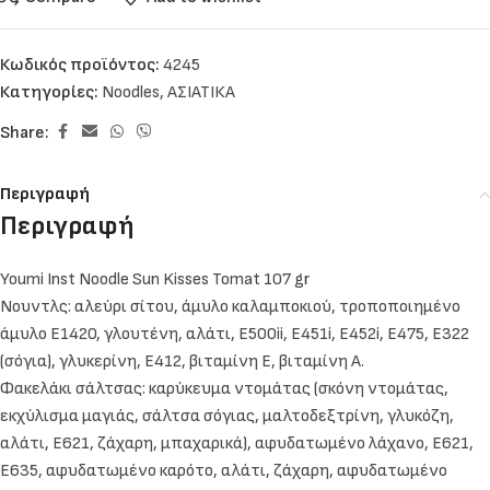
Κωδικός προϊόντος:
4245
Κατηγορίες:
Noodles
,
ΑΣΙΑΤΙΚΑ
Share:
Περιγραφή
Περιγραφή
Youmi Inst Noodle Sun Kisses Tomat 107 gr
Νουντλς: αλεύρι σίτου, άμυλο καλαμποκιού, τροποποιημένο
άμυλο E1420, γλουτένη, αλάτι, E500ii, E451i, E452i, E475, E322
(σόγια), γλυκερίνη, E412, βιταμίνη Ε, βιταμίνη Α.
Φακελάκι σάλτσας: καρύκευμα ντομάτας (σκόνη ντομάτας,
εκχύλισμα μαγιάς, σάλτσα σόγιας, μαλτοδεξτρίνη, γλυκόζη,
αλάτι, E621, ζάχαρη, μπαχαρικά), αφυδατωμένο λάχανο, E621,
E635, αφυδατωμένο καρότο, αλάτι, ζάχαρη, αφυδατωμένο