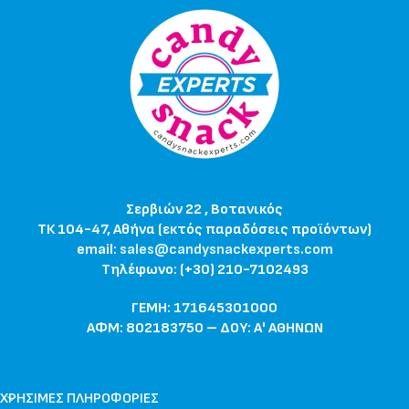
Σερβιών 22 , Βοτανικός
ΤΚ 104-47, Αθήνα (εκτός παραδόσεις προϊόντων)
email:
sales@candysnackexperts.com
Τηλέφωνο: (+30) 210-7102493
ΓΕΜΗ: 171645301000
ΑΦΜ: 802183750 – ΔΟΥ: Α' ΑΘΗΝΩΝ
ΧΡΉΣΙΜΕΣ ΠΛΗΡΟΦΟΡΊΕΣ