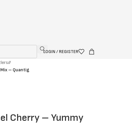
LOGIN / REGISTER
lers
/
 Mix – Quantig
Peel Cherry – Yummy