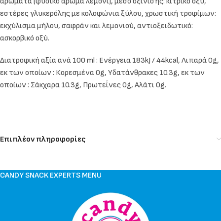
αρώματα (φυσικό άρωμα λεμόνι), μέσο οξίνισης: κιτρικό οξύ,
εστέρες γλυκερόλης με κολοφώνια ξύλου, χρωστική τροφίμων:
εκχύλισμα μήλου, σαφράν και λεμονιού, αντιοξειδωτικό:
ασκορβικό οξύ.
Διατροφική αξία ανά 100 ml : Ενέργεια 183kJ / 44kcal, Λιπαρά 0g,
εκ των οποίων : Κορεσμένα 0g, Υδατάνθρακες 10.3g, εκ των
οποίων : Σάκχαρα 10.3g, Πρωτεΐνες 0g, Αλάτι 0g.
Επιπλέον πληροφορίες
CANDY SNACK EXPERTS MENU