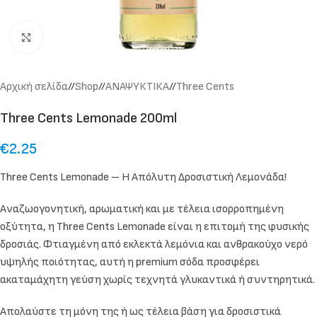
Click to enlarge
Αρχική σελίδα
/
Shop
/
ΑΝΑΨΥΚΤΙΚΑ
/
Three Cents
Three Cents Lemonade 200ml
€
2.25
Three Cents Lemonade – Η Απόλυτη Δροσιστική Λεμονάδα!
Αναζωογονητική, αρωματική και με τέλεια ισορροπημένη
οξύτητα, η Three Cents Lemonade είναι η επιτομή της φυσικής
δροσιάς. Φτιαγμένη από εκλεκτά λεμόνια και ανθρακούχο νερό
υψηλής ποιότητας, αυτή η premium σόδα προσφέρει
ακαταμάχητη γεύση χωρίς τεχνητά γλυκαντικά ή συντηρητικά.
Απολαύστε τη μόνη της ή ως τέλεια βάση για δροσιστικά