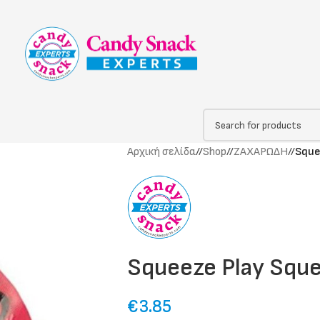
Αρχική σελίδα
/
Shop
/
ΖΑΧΑΡΩΔΗ
/
Sque
Squeeze Play Squ
€
3.85