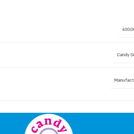
400.0
Candy S
Manufact