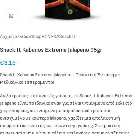
Click to enlarge
Αρχική σελίδα
/
Shop
/
ΣΝΑΚ
/
Snack It
Snack It Kabanos Extreme Jalapeno 95gr
€
3.15
Snack It Kabanos Extreme Jalapeno – Πικάντικη Ένταση με
Μεξικάνικο Ταπεραμέντο!
Αν λατρεύεις τις δυνατές γεύσεις, το Snack It Kabanos Extreme
Jalapeno είναι το ιδανικό σνακ για σένα! Φτιαγμένο από εκλεκτό
χοιρινό κρέας, καπνισμένο με παραδοσιακό τρόπο και
ενισχυμένο με καυτερό jalapeño, χαρίζει μια απολαυστική
ισορροπία καπνιστής και πικάντικης γεύσης. Σε πρακτική
συσκευασία 95g, είναι η τέλεια επιλογή για όσους αναζητούν