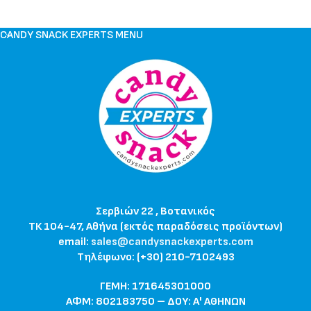
CANDY SNACK EXPERTS MENU
Σερβιών 22 , Βοτανικός
ΤΚ 104-47, Αθήνα (εκτός παραδόσεις προϊόντων)
email:
sales@candysnackexperts.com
Τηλέφωνο: (+30) 210-7102493
ΓΕΜΗ: 171645301000
ΑΦΜ: 802183750 – ΔΟΥ: Α' ΑΘΗΝΩΝ