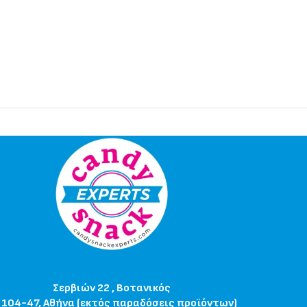
Σερβιών 22 , Βοτανικός
 104-47, Αθήνα (εκτός παραδόσεις προϊόντων)