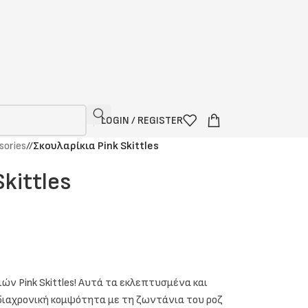
LOGIN / REGISTER
sories
/
Σκουλαρίκια Pink Skittles
kittles
ν Pink Skittles! Αυτά τα εκλεπτυσμένα και
ιαχρονική κομψότητα με τη ζωντάνια του ροζ