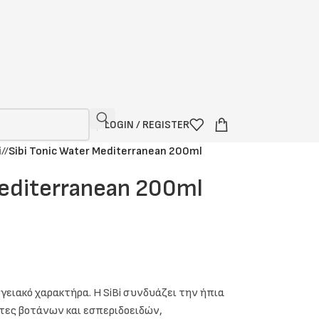
LOGIN / REGISTER
i
/
Sibi Tonic Water Mediterranean 200ml
Mediterranean 200ml
γειακό χαρακτήρα. Η SiBi συνδυάζει την ήπια
ότες βοτάνων και εσπεριδοειδών,