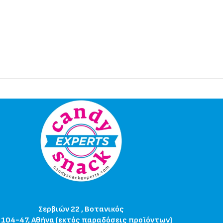
Σερβιών 22 , Βοτανικός
 104-47, Αθήνα (εκτός παραδόσεις προϊόντων)