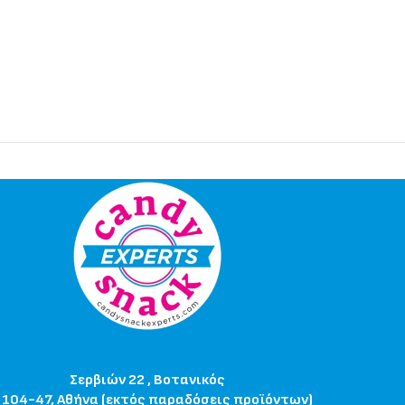
Σερβιών 22 , Βοτανικός
 104-47, Αθήνα (εκτός παραδόσεις προϊόντων)