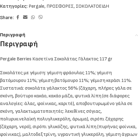
Κατηγορίες:
Pergale
,
ΠΡΟΣΦΟΡΕΣ
,
ΣΟΚΟΛΑΤΟΕΙΔΗ
Share:
Περιγραφή
Περιγραφή
Pergale Berries Κασετίνα Σοκολάτας Γάλακτος 117 gr
Σοκολάτες με γέμιση: γέμιση φράουλας 11%; γέμιση
βατόμουρου 11%; γέμιση βατόμουρο 11%; γέμιση κεράσι 11%.
Συστατικά: σοκολάτα γάλακτος 56% (ζάχαρη, πλήρες γάλα σε
σκόνη, βούτυρο κακάο, κακάο μάζα, φυτικά λίπη (σε διάφορες
αναλογίες: άλας, φοίνικας, καριτέ), αποβουτυρωμένο γάλα σε
σκόνη, γαλακτωματοποιητές: λεκιθίνες σόγιας,
πολυρικινελαϊκή πολυγλυκερόλη, άρωμα), σιρόπι ζάχαρης
(ζάχαρη, νερό), σιρόπι γλυκόζης, φυτικά λίπη (πυρήνας φοίνικα,
φοίνικας), μαλτοδεξτρίνη, υγραντική γλυκερόλη, γέμιση άγριων