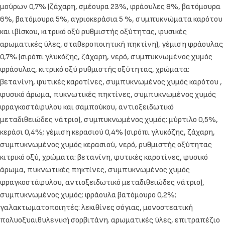
μούρων 0,7% (ζάχαρη, σμέουρα 23%, φράουλες 8%, βατόμουρα
6%, βατόμουρα 5%, αγριοκεράσια 5 %, συμπυκνώματα καρότου
και ιβίσκου, κιτρικό οξύ ρυθμιστής οξύτητας, φυσικές
αρωματικές ύλες, σταθεροποιητική πηκτίνη), γέμιση φράουλας
0,7% (σιρόπι γλυκόζης, ζάχαρη, νερό, συμπυκνωμένος χυμός
φράουλας, κιτρικό οξύ ρυθμιστής οξύτητας, χρώματα:
βετανίνη, φυτικές καροτίνες, συμπυκνωμένος χυμός καρότου ,
φυσικό άρωμα, πυκνωτικές πηκτίνες, συμπυκνωμένος χυμός
φραγκοστάφυλου και σαμπούκου, αντιοξειδωτικό
μεταδιθειώδες νάτριο), συμπυκνωμένος χυμός: μύρτιλο 0,5%,
κεράσι 0,4%; γέμιση κερασιού 0,4% (σιρόπι γλυκόζης, ζάχαρη,
συμπυκνωμένος χυμός κερασιού, νερό, ρυθμιστής οξύτητας
κιτρικό οξύ, χρώματα: βετανίνη, φυτικές καροτίνες, φυσικό
άρωμα, πυκνωτικές πηκτίνες, συμπυκνωμένος χυμός
φραγκοστάφυλου, αντιοξειδωτικό μεταδιθειώδες νάτριο),
συμπυκνωμένος χυμός: φράουλα βατόμουρο 0,2%;
γαλακτωματοποιητές: λεκιθίνες σόγιας, μονοστεατική
πολυοξυαιθυλενική σορβιτάνη. αρωματικές ύλες, επιτραπέζιο