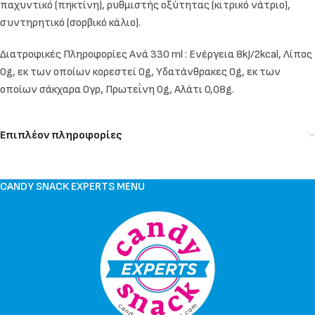
παχυντικό (πηκτίνη), ρυθμιστής οξύτητας (κιτρικό νάτριο),
συντηρητικό (σορβικό κάλιο).
Διατροφικές Πληροφορίες Ανά 330 ml : Ενέργεια 8kJ/2kcal, Λίπος
0g, εκ των οποίων κορεστεί 0g, Υδατάνθρακες 0g, εκ των
οποίων σάκχαρα 0γρ, Πρωτεΐνη 0g, Αλάτι 0,08g.
Επιπλέον πληροφορίες
CANDY SNACK EXPERTS MENU