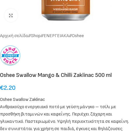
Click to enlarge
Αρχική σελίδα
/
Shop
/
ΕΝΕΡΓΕΙΑΚΑ
/
Oshee
Oshee Swallow Mango & Chilli Zaklinac 500 ml
€
2.20
Oshee Swallow Zaklinac
Ανθρακούχο ενεργειακό ποτό με γεύση μάνγκο – τσίλι με
προσθήκη βιταμινών και καφεΐνης. Περιέχει ζάχαρη και
γλυκαντικό. Παστεριωμένο. Υψηλή περιεκτικότητα σε καφεΐνη.
δεν συνιστάται για χρήση σε παιδιά, έγκυες και θηλάζουσες