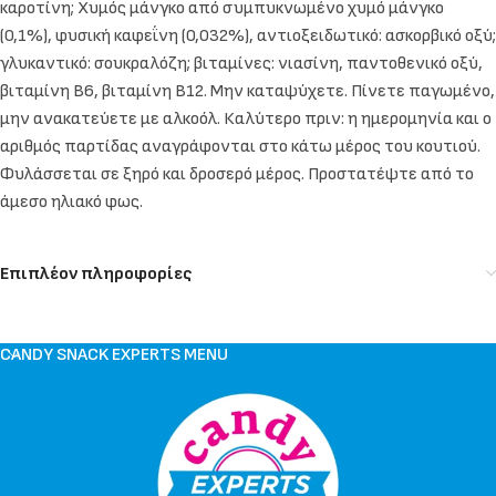
καροτίνη; Χυμός μάνγκο από συμπυκνωμένο χυμό μάνγκο
(0,1%), φυσική καφεΐνη (0,032%), αντιοξειδωτικό: ασκορβικό οξύ;
γλυκαντικό: σουκραλόζη; βιταμίνες: νιασίνη, παντοθενικό οξύ,
βιταμίνη Β6, βιταμίνη Β12. Μην καταψύχετε. Πίνετε παγωμένο,
μην ανακατεύετε με αλκοόλ. Καλύτερο πριν: η ημερομηνία και ο
αριθμός παρτίδας αναγράφονται στο κάτω μέρος του κουτιού.
Φυλάσσεται σε ξηρό και δροσερό μέρος. Προστατέψτε από το
άμεσο ηλιακό φως.
Επιπλέον πληροφορίες
CANDY SNACK EXPERTS MENU