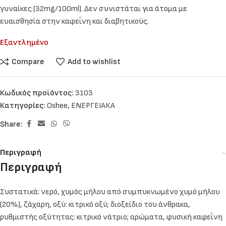
γυναίκες (32mg/100ml). Δεν συνιστάται για άτομα με
ευαισθησία στην καφεΐνη και διαβητικούς.
Εξαντλημένο
Compare
Add to wishlist
Κωδικός προϊόντος:
3103
Κατηγορίες:
Oshee
,
ΕΝΕΡΓΕΙΑΚΑ
Share:
Περιγραφή
Περιγραφή
Συστατικά: νερό, χυμός μήλου από συμπυκνωμένο χυμό μήλου
(20%), ζάχαρη, οξύ: κιτρικό οξύ; διοξείδιο του άνθρακα,
ρυθμιστής οξύτητας: κιτρικό νάτριο; αρώματα, φυσική καφεΐνη