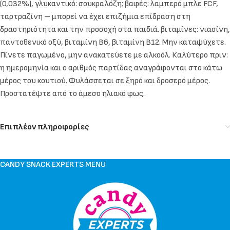
(0,032%), γλυκαντικό: σουκραλόζη; βαφές: λαμπερό μπλε FCF,
ταρτραζίνη – μπορεί να έχει επιζήμια επίδραση στη
δραστηριότητα και την προσοχή στα παιδιά. βιταμίνες: νιασίνη,
παντοθενικό οξύ, βιταμίνη Β6, βιταμίνη Β12. Μην καταψύχετε.
Πίνετε παγωμένο, μην ανακατεύετε με αλκοόλ. Καλύτερο πριν:
η ημερομηνία και ο αριθμός παρτίδας αναγράφονται στο κάτω
μέρος του κουτιού. Φυλάσσεται σε ξηρό και δροσερό μέρος.
Προστατέψτε από το άμεσο ηλιακό φως.
Επιπλέον πληροφορίες
CANDY SNACK EXPERTS MENU