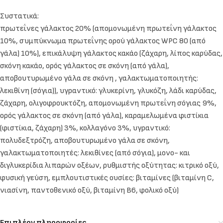
Συστατικά:
πρωτεΐνες γάλακτος 20% (απομονωμένη πρωτεΐνη γάλακτος
10%, συμπύκνωμα πρωτεΐνης ορού γάλακτος WPC 80 (από
γάλα) 10%), επικάλυψη γάλακτος κακάο (ζάχαρη, λίπος καρύδας,
σκόνη κακάο, ορός γάλακτος σε σκόνη (από γάλα),
αποβουτυρωμένο γάλα σε σκόνη , γαλακτωματοποιητής:
λεκιθίνη (σόγια)), υγραντικό: γλυκερίνη, γλυκόζη, λάδι καρύδας,
ζάχαρη, ολιγοφρουκτόζη, απομονωμένη πρωτεΐνη σόγιας 9%,
ορός γάλακτος σε σκόνη (από γάλα), καραμελωμένα φιστίκια
(φιστίκια, ζάχαρη) 3%, κολλαγόνο 3%, υγραντικό:
πολυδεξτρόζη, αποβουτυρωμένο γάλα σε σκόνη,
γαλακτωματοποιητές: λεκιθίνες (από σόγια), μονο- και
διγλυκερίδια λιπαρών οξέων, ρυθμιστής οξύτητας: κιτρικό οξύ,
φυσική γεύση, εμπλουτιστικές ουσίες: βιταμίνες (βιταμίνη C,
νιασίνη, παντοθενικό οξύ, βιταμίνη Β6, φολικό οξύ)
Επιπλέον πληροφορίες